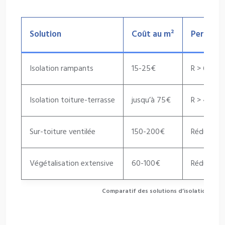
Solution
Coût au m²
Perform
Isolation rampants
15-25€
R > 6 m².
Isolation toiture-terrasse
jusqu’à 75€
R > 4,5 m
Sur-toiture ventilée
150-200€
Réduction
Végétalisation extensive
60-100€
Réduction
Comparatif des solutions d’isolation ther