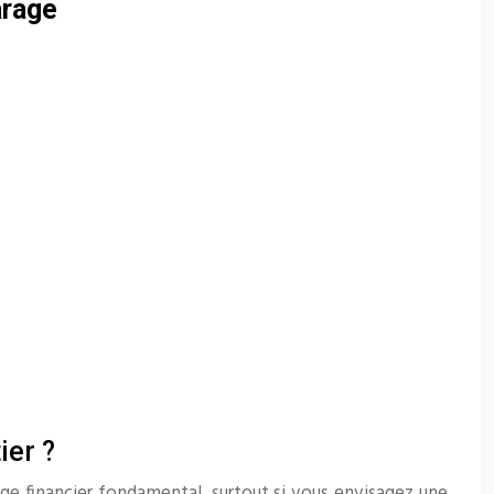
arage
ier ?
age financier fondamental, surtout si vous envisagez une