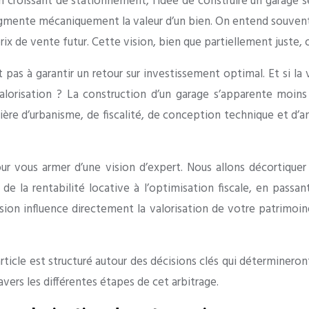
n croissant de stationnement, l’idée de construire un garage s
ugmente mécaniquement la valeur d’un bien. On entend souven
rix de vente futur. Cette vision, bien que partiellement juste,
t pas à garantir un retour sur investissement optimal. Et si la 
lorisation ? La construction d’un garage s’apparente moins
atière d’urbanisme, de fiscalité, de conception technique et d
ur vous armer d’une vision d’expert. Nous allons décortiquer
de la rentabilité locative à l’optimisation fiscale, en passa
n influence directement la valorisation de votre patrimoine. L
icle est structuré autour des décisions clés qui détermineront 
ers les différentes étapes de cet arbitrage.