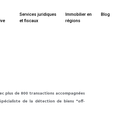
Services juridiques
Immobilier en
Blog
ive
et fiscaux
régions
vec plus de 800 transactions accompagnées
pécialiste de la détection de biens "off-