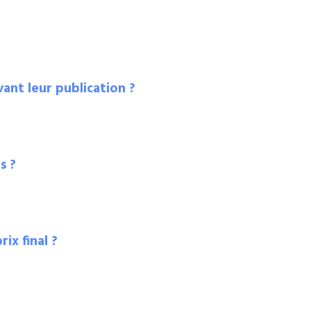
ant leur publication ?
s ?
ix final ?