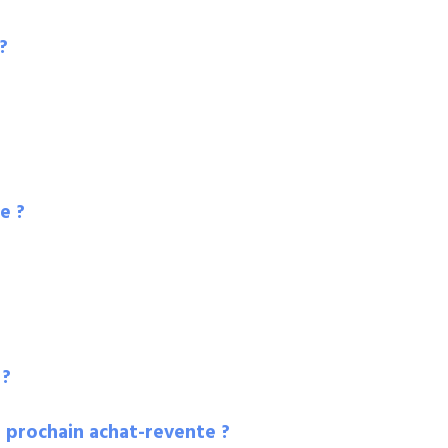
?
e ?
 ?
 prochain achat-revente ?