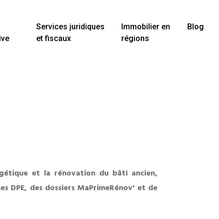
Services juridiques
Immobilier en
Blog
ive
et fiscaux
régions
gétique et la rénovation du bâti ancien,
rmes DPE, des dossiers MaPrimeRénov' et de