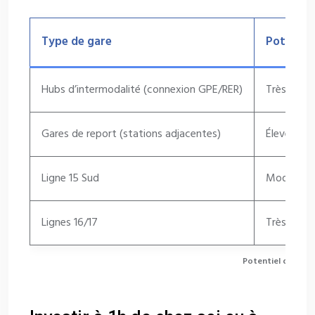
Type de gare
Potentiel
Hubs d’intermodalité (connexion GPE/RER)
Très élevé
Gares de report (stations adjacentes)
Élevé
Ligne 15 Sud
Modéré (c
Lignes 16/17
Très élevé
Potentiel des fut