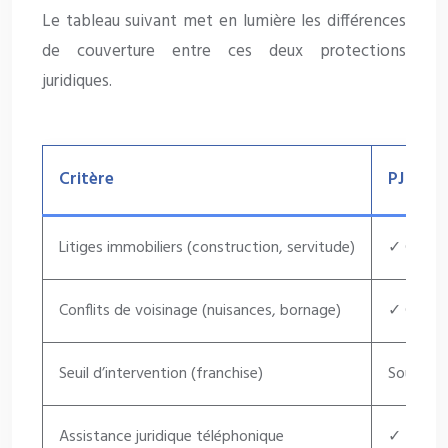
Le tableau suivant met en lumière les différences
de couverture entre ces deux protections
juridiques.
Critère
PJ Assu
Litiges immobiliers (construction, servitude)
✓ Couve
Conflits de voisinage (nuisances, bornage)
✓ Couve
Seuil d’intervention (franchise)
Souvent 
Assistance juridique téléphonique
✓ Incluse