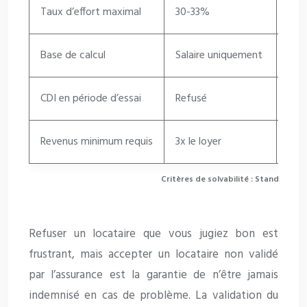
Taux d’effort maximal
30-33%
Jus
Base de calcul
Salaire uniquement
Sala
CDI en période d’essai
Refusé
Acce
Revenus minimum requis
3x le loyer
~2,8
Critères de solvabilité : Standard du
Refuser un locataire que vous jugiez bon est
frustrant, mais accepter un locataire non validé
par l’assurance est la garantie de n’être jamais
indemnisé en cas de problème. La validation du