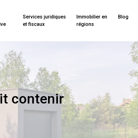
Services juridiques
Immobilier en
Blog
ive
et fiscaux
régions
it contenir