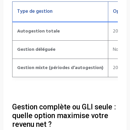
Type de gestion
Option 
Autogestion totale
20€ par b
Gestion déléguée
Non appl
Gestion mixte (périodes d’autogestion)
20€ appl
Gestion complète ou GLI seule :
quelle option maximise votre
revenu net ?