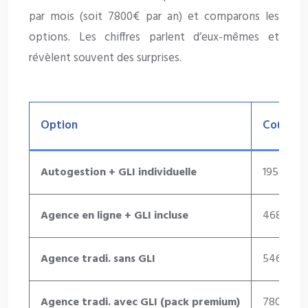
par mois (soit 7800€ par an) et comparons les
options. Les chiffres parlent d’eux-mêmes et
révèlent souvent des surprises.
Option
Coût ann
Autogestion + GLI individuelle
195€ (2,5
Agence en ligne + GLI incluse
468€ (6%
Agence tradi. sans GLI
546€ (7%
Agence tradi. avec GLI (pack premium)
780€ (10%