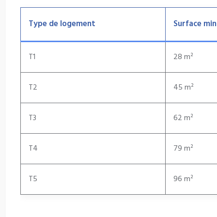
Type de logement
Surface min
T1
28 m²
T2
45 m²
T3
62 m²
T4
79 m²
T5
96 m²