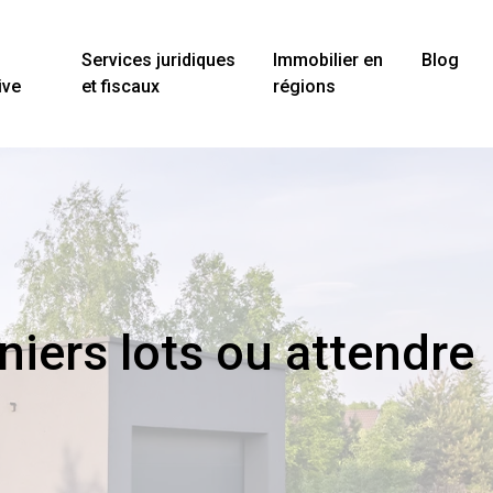
Services juridiques
Immobilier en
Blog
ive
et fiscaux
régions
rniers lots ou attendre