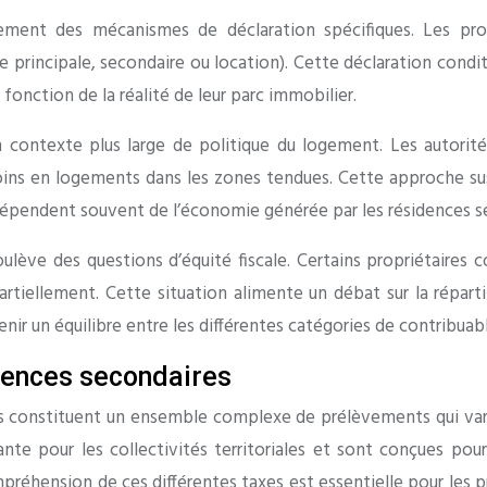
lement des mécanismes de déclaration spécifiques. Les prop
ce principale, secondaire ou location). Cette déclaration cond
n fonction de la réalité de leur parc immobilier.
n contexte plus large de politique du logement. Les autorités 
s en logements dans les zones tendues. Cette approche suscit
ui dépendent souvent de l’économie générée par les résidences s
oulève des questions d’équité fiscale. Certains propriétaires 
artiellement. Cette situation alimente un débat sur la répart
enir un équilibre entre les différentes catégories de contribuab
dences secondaires
s constituent un ensemble complexe de prélèvements qui varien
 pour les collectivités territoriales et sont conçues pour re
mpréhension de ces différentes taxes est essentielle pour les p