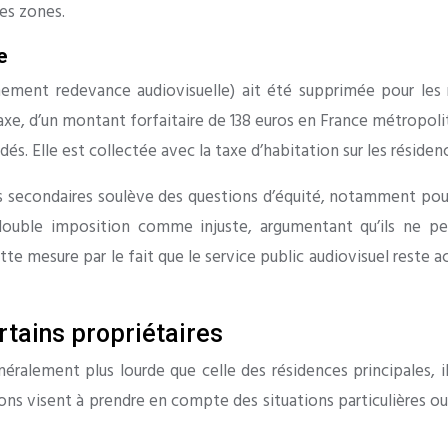
es zones.
e
nnement redevance audiovisuelle) ait été supprimée pour les 
taxe, d’un montant forfaitaire de 138 euros en France métropol
. Elle est collectée avec la taxe d’habitation sur les résiden
ces secondaires soulève des questions d’équité, notamment pour
e double imposition comme injuste, argumentant qu’ils ne p
cette mesure par le fait que le service public audiovisuel res
rtains propriétaires
néralement plus lourde que celle des résidences principales, 
tions visent à prendre en compte des situations particulières