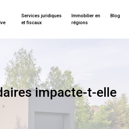
Services juridiques
Immobilier en
Blog
ive
et fiscaux
régions
aires impacte-t-elle