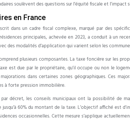
daires soulèvent des questions sur l’équité fiscale et l’impact 
ires en France
scrit dans un cadre fiscal complexe, marqué par des spécifici
 résidences principales, achevée en 2023, a conduit à un recen
avec des modalités d’application qui varient selon les commune
comprend plusieurs composantes. La taxe foncière sur les propr
taxe est due par le propriétaire, qu’il occupe ou non le logem
e majorations dans certaines zones géographiques. Ces majora
es à forte pression immobilière.
ar décret, les conseils municipaux ont la possibilité de maj
jusqu’à 60% du montant de la taxe. L’objectif affiché est d’inc
résidences occasionnelles. Cette mesure s’applique actuellem