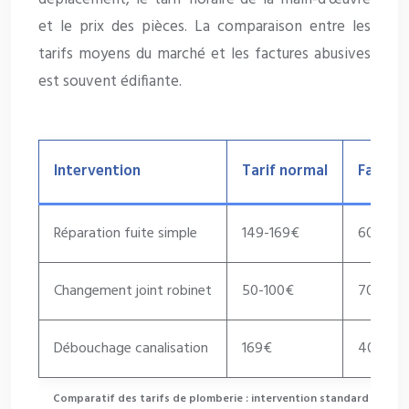
et le prix des pièces. La comparaison entre les
tarifs moyens du marché et les factures abusives
est souvent édifiante.
Intervention
Tarif normal
Facture
Réparation fuite simple
149-169€
600-10
Changement joint robinet
50-100€
700-95
Débouchage canalisation
169€
400-60
Comparatif des tarifs de plomberie : intervention standard vs fact